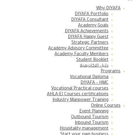
Why DIYAFA
DIYAFA Portfolio
DIYAFA Consultant
Academy Goals
DIYAFA Achievements
DIYAFA Happy Guest
Strategic Partners
Academy Advisory Committee
Academy Faculty Members
Student Booklet
دليل الاكاديمية
Programs
Vocational Diploma
DIYAFA – HMC
Vocational Practical courses
AHLA-EI Courses certifications
Industry Manpower Training
Online Courses
Event Planning
Outbound Tourism
Inbound Tourism
Hospitality management
Start your own business