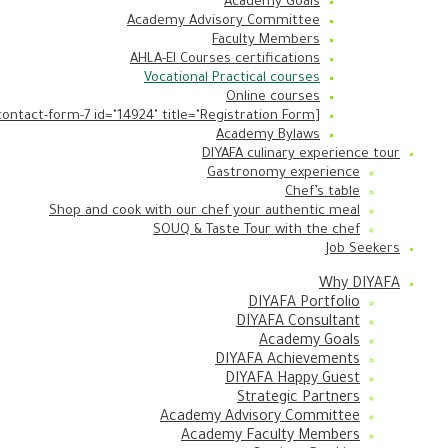
Academy Goals
Academy Advisory Committee
Faculty Members
AHLA-EI Courses certifications
Vocational Practical courses
Online courses
[contact-form-7 id="14924" title="Registration Form طلب التسجيل"]
Academy Bylaws
DIYAFA culinary experience tour
Gastronomy experience
Chef’s table
Shop and cook with our chef your authentic meal
SOUQ & Taste Tour with the chef
Job Seekers
Why DIYAFA
DIYAFA Portfolio
DIYAFA Consultant
Academy Goals
DIYAFA Achievements
DIYAFA Happy Guest
Strategic Partners
Academy Advisory Committee
Academy Faculty Members